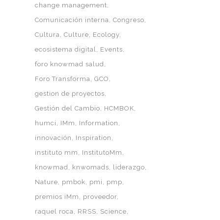
change management
Comunicación interna
Congreso
Cultura
Culture
Ecology
ecosistema digital
Events
foro knowmad salud
Foro Transforma
GCO
gestion de proyectos
Gestión del Cambio
HCMBOK
humci
IMm
Information
innovación
Inspiration
instituto mm
InstitutoMm
knowmad
knwomads
liderazgo
Nature
pmbok
pmi
pmp
premios iMm
proveedor
raquel roca
RRSS
Science