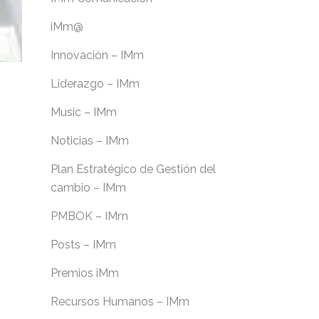
iMm@
Innovación – IMm
Liderazgo – IMm
Music – IMm
Noticias – IMm
Plan Estratégico de Gestión del
cambio – IMm
PMBOK – IMm
Posts – IMm
Premios iMm
Recursos Humanos – IMm