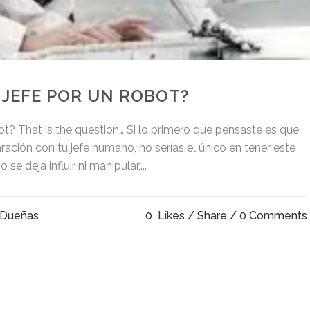
 JEFE POR UN ROBOT?
ot? That is the question… Si lo primero que pensaste es que
ación con tu jefe humano, no serías el único en tener este
e deja influir ni manipular,...
 Dueñas
0
Likes
Share
0 Comments