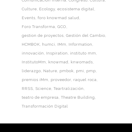
Comunicación interna
Congreso
Cultura
Culture
Ecology
ecosistema digital
Events
foro knowmad salud
Foro Transforma
GCO
gestion de proyectos
Gestión del Cambio
HCMBOK
humci
IMm
Information
innovación
Inspiration
instituto mm
InstitutoMm
knowmad
knwomads
liderazgo
Nature
pmbok
pmi
pmp
premios iMm
proveedor
raquel roca
RRSS
Science
Teartralización
teatro de empresa
Theatre Building
Transformación Digital