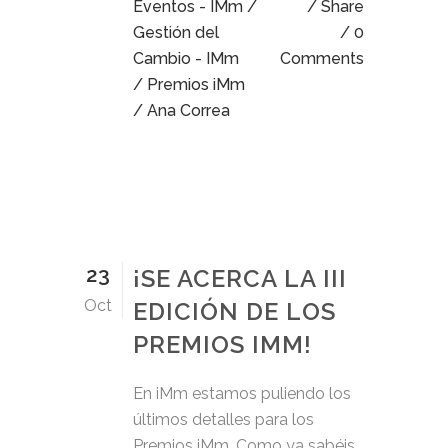
Eventos - IMm
/
Share
Gestión del
0
Cambio - IMm
Comments
/
Premios iMm
/ Ana Correa
23
¡SE ACERCA LA III
Oct
EDICIÓN DE LOS
PREMIOS IMM!
En iMm estamos puliendo los
últimos detalles para los
Premios iMm. Como ya sabéis