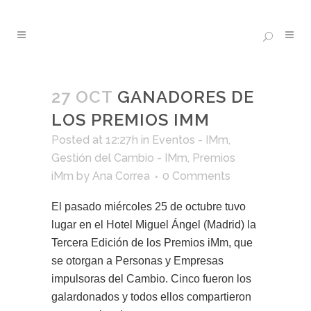
27 OCT
GANADORES DE
LOS PREMIOS IMM
Posted at 12:27h
in
Eventos - IMm
,
Gestión del Cambio - IMm
,
Premios
iMm
by
Ana Correa
0 Comments
El pasado miércoles 25 de octubre tuvo
lugar en el Hotel Miguel Ángel (Madrid) la
Tercera Edición de los Premios iMm, que
se otorgan a Personas y Empresas
impulsoras del Cambio. Cinco fueron los
galardonados y todos ellos compartieron