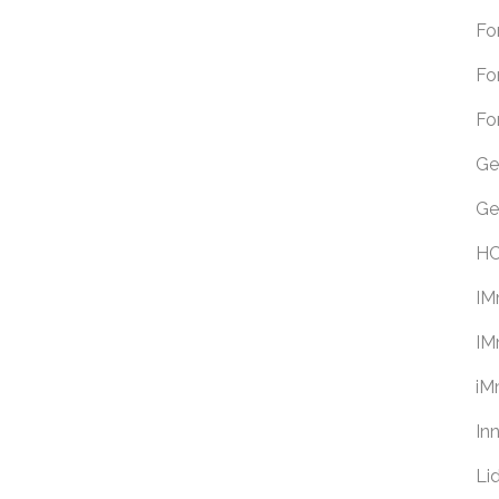
Fo
Fo
Fo
Ge
Ge
HC
I
IM
i
In
Li