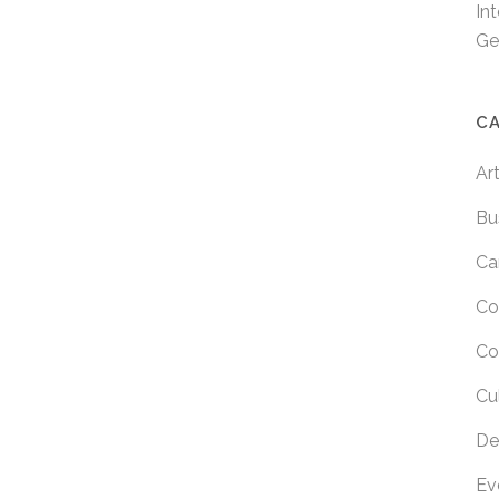
In
Ge
C
Ar
Bu
Ca
Co
Co
Cu
De
Ev