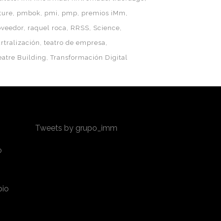
ture
pmbok
pmi
pmp
premios iMm
oveedor
raquel roca
RRSS
Science
rtralización
teatro de empresa
eatre Building
Transformación Digital
Tweets by grupo_imm
o
bio