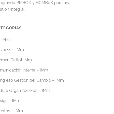
tegrando PMBOK y HCMBoK para una
stión Integral
ATEGORÍAS
t IMm
siness – IMm
rmen Caillot IMm
municación interna – IMm
ngreso Gestión del Cambio – IMm
ltura Organizacional – IMm
sign – IMm
entos – IMm