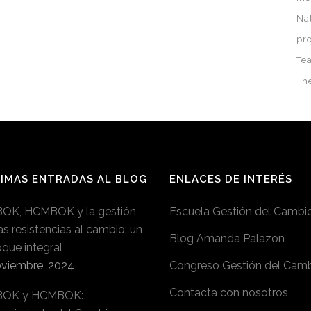
Na
pr
Tea
Th
IMAS ENTRADAS AL BLOG
ENLACES DE INTERÉS
OK, HCMBOK y la gestión
Escuela Gestión del Cambi
as resistencias al cambio: un
Blog Amanda Palazon
que integral
oviembre, 2024
Congreso Gestión del Cam
Contacta con nosotros
OK y HCMBOK: