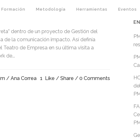
Formación
Metodología
Herramientas
Eventos
 TEATRO DE EMPRESA
EN
reta” dentro de un proyecto de Gestión del
PM
a de la comunicación impacto. Así definía
re
Teatro de Empresa en su última visita a
k de...
PM
Ca
HC
Mm
/ Ana Correa
1
Like
Share
0 Comments
de
P
FA
Ce
P
Ge