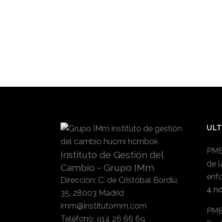
ULT
PMB
Instituto de Gestión del
de l
Cambio - Grupo IMm
enfo
Dirección
:
C. de Cristóbal Bordiú,
4 n
35, 28003 Madrid
imm@institutomm.com
PMB
Teléfono
:
914 26 66 69