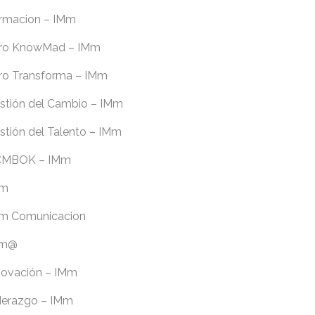
rmacion – IMm
ro KnowMad – IMm
ro Transforma – IMm
stión del Cambio – IMm
stión del Talento – IMm
MBOK – IMm
Mm
m Comunicacion
Mm@
novación – IMm
derazgo – IMm