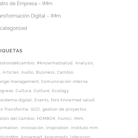
atro de Empresa – IMm
ansformación Digital – IMm
categorized
TIQUETAS
estiondelcambio
#knowmadsalud
Analysis
t
Articles
Audio
Business
Cambio
ange management
Comunicación interna
ngreso
Cultura
Culture
Ecology
osistema digital
Events
foro knowmad salud
ro Transforma
GCO
gestion de proyectos
stión del Cambio
HCMBOK
humci
IMm
formation
innovación
Inspiration
instituto mm
stitutoMm
knowmad
knwomads
liderazgo