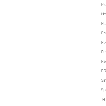
Mu
No
Pl
PM
Po
Pr
Re
RR
Si
Sp
Te