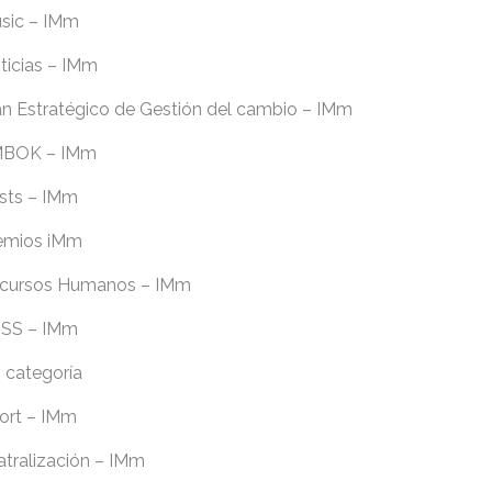
sic – IMm
ticias – IMm
an Estratégico de Gestión del cambio – IMm
BOK – IMm
sts – IMm
emios iMm
cursos Humanos – IMm
SS – IMm
n categoría
ort – IMm
atralización – IMm