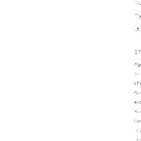
Te
Tr
Un
E
#g
Ar
ch
Co
ec
Fo
Ge
In
In