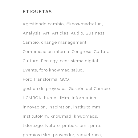
ETIQUETAS
#gestiondelcambio
#knowmadsalud
Analysis
Art
Articles
Audio
Business
Cambio
change management
Comunicación interna
Congreso
Cultura
Culture
Ecology
ecosistema digital
Events
foro knowmad salud
Foro Transforma
GCO
gestion de proyectos
Gestión del Cambio
HCMBOK
humci
IMm
Information
innovación
Inspiration
instituto mm
InstitutoMm
knowmad
knwomads
liderazgo
Nature
pmbok
pmi
pmp
premios iMm
proveedor
raquel roca