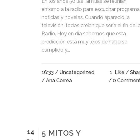
En los años 50 las familias se reunían
entorno a la radio para escuchar programa
noticias y novelas. Cuando apareció la
televisión, todos creían que sería el fin de l
Radio. Hoy en día sabemos que esta
predicción está muy lejos de haberse
cumplido y...
16:33 /
Uncategorized
1
Like
Sha
/ Ana Correa
0 Commen
14
5 MITOS Y