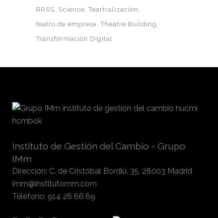
RRSS
Science
Teartralización
teatro de empresa
Theatre Building
Transformación Digital
Instituto de Gestión del Cambio - Grupo
IMm
Dirección
:
C. de Cristóbal Bordiú, 35, 28003 Madrid
imm@institutomm.com
Teléfono
:
914 26 66 69