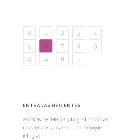
1
2
3
4
5
6
7
8
9
10
11
ENTRADAS RECIENTES
PMBOK, HCMBOK y la gestión de las
resistencias al cambio: un enfoque
integral