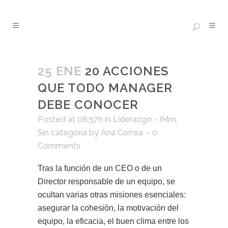
25 ENE
20 ACCIONES
QUE TODO MANAGER
DEBE CONOCER
Posted at 08:57h
in
Liderazgo - IMm
,
Sin categoría
by
Ana Correa
0
Comments
Tras la función de un CEO o de un
Director responsable de un equipo, se
ocultan varias otras misiones esenciales:
asegurar la cohesión, la motivación del
equipo, la eficacia, el buen clima entre los