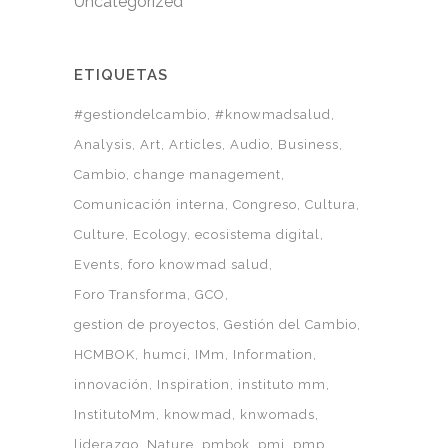
Uncategorized
ETIQUETAS
#gestiondelcambio
#knowmadsalud
Analysis
Art
Articles
Audio
Business
Cambio
change management
Comunicación interna
Congreso
Cultura
Culture
Ecology
ecosistema digital
Events
foro knowmad salud
Foro Transforma
GCO
gestion de proyectos
Gestión del Cambio
HCMBOK
humci
IMm
Information
innovación
Inspiration
instituto mm
InstitutoMm
knowmad
knwomads
liderazgo
Nature
pmbok
pmi
pmp