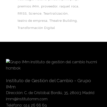
premios iMm
proveedor
raquel roca
RRSS
Science
Teartralización
teatro de empresa
Theatre Building
Transformación Digital
Instituto de Gestión del Cambio - Grupo
IMm
Dirección
:
C. de Cristóbal Bordiú, 35, 28003 Madrid
imm@institutomm.com
Teléfono
:
914 26 66 69