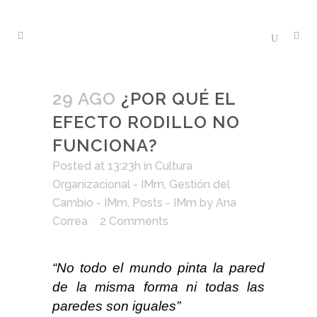
29 AGO
¿POR QUÉ EL
EFECTO RODILLO NO
FUNCIONA?
Posted at 13:23h
in
Cultura
Organizacional - IMm
,
Gestión del
Cambio - IMm
,
Posts - IMm
by
Ana
Correa
2 Comments
“No todo el mundo pinta la pared
de la misma forma ni todas las
paredes son iguales”