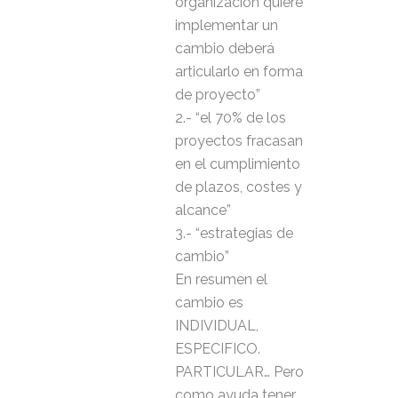
organización quiere
implementar un
cambio deberá
articularlo en forma
de proyecto”
2.- “el 70% de los
proyectos fracasan
en el cumplimiento
de plazos, costes y
alcance”
3.- “estrategias de
cambio”
En resumen el
cambio es
INDIVIDUAL,
ESPECIFICO.
PARTICULAR… Pero
como ayuda tener