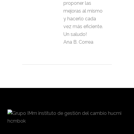
proponer las
mejoras al mismo
y hacerlo cada
vez más eficiente.
Un saludo!
Ana B. Correa