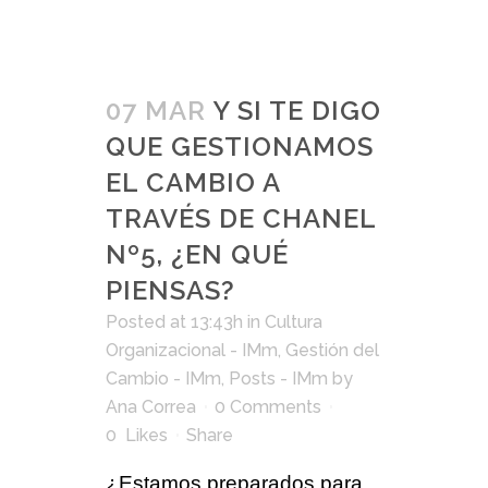
07 MAR
Y SI TE DIGO
QUE GESTIONAMOS
EL CAMBIO A
TRAVÉS DE CHANEL
Nº5, ¿EN QUÉ
PIENSAS?
Posted at 13:43h
in
Cultura
Organizacional - IMm
,
Gestión del
Cambio - IMm
,
Posts - IMm
by
Ana Correa
0 Comments
0
Likes
Share
¿Estamos preparados para