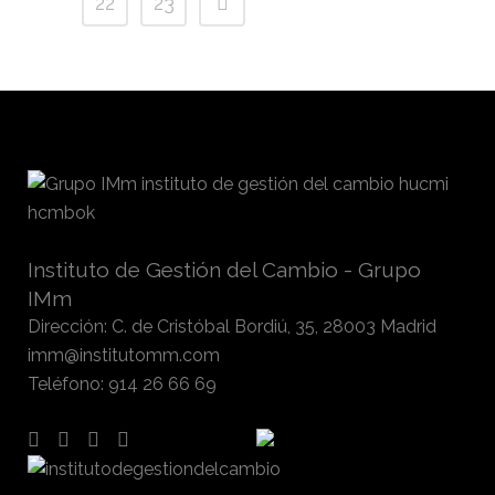
22
23
Instituto de Gestión del Cambio - Grupo
IMm
Dirección
:
C. de Cristóbal Bordiú, 35, 28003 Madrid
imm@institutomm.com
Teléfono
:
914 26 66 69