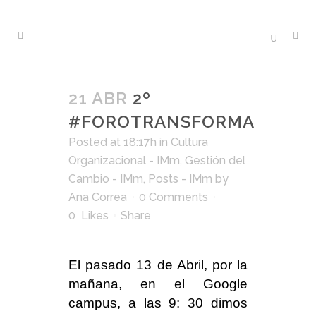
21 ABR
2º
#FOROTRANSFORMA
Posted at 18:17h
in
Cultura
Organizacional - IMm
,
Gestión del
Cambio - IMm
,
Posts - IMm
by
Ana Correa
0 Comments
0
Likes
Share
El pasado 13 de Abril, por la
mañana, en el Google
campus, a las 9: 30 dimos