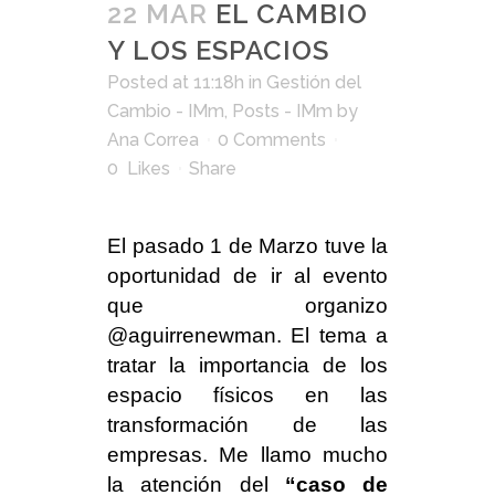
22 MAR
EL CAMBIO
Y LOS ESPACIOS
Posted at 11:18h
in
Gestión del
Cambio - IMm
,
Posts - IMm
by
Ana Correa
0 Comments
0
Likes
Share
El pasado 1 de Marzo tuve la
oportunidad de ir al evento
que organizo
@aguirrenewman. El tema a
tratar la importancia de los
espacio físicos en las
transformación de las
empresas. Me llamo mucho
la atención del
“caso de