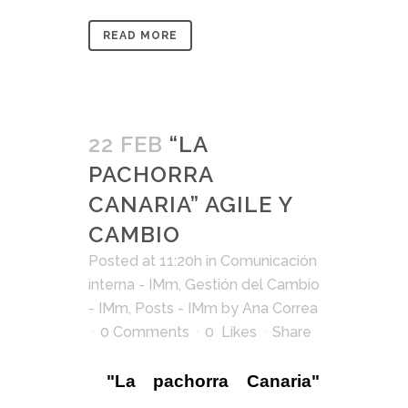
READ MORE
22 FEB
“LA
PACHORRA
CANARIA” AGILE Y
CAMBIO
Posted at 11:20h
in
Comunicación
interna - IMm
,
Gestión del Cambio
- IMm
,
Posts - IMm
by
Ana Correa
0 Comments
0
Likes
Share
"La pachorra Canaria"