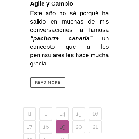
Agile y Cambio
Este año no sé porqué ha
salido en muchas de mis
conversaciones la famosa
“pachorra canaria”
un
concepto que a los
peninsulares les hace mucha
gracia.
READ MORE
14
15
16
17
18
19
20
21