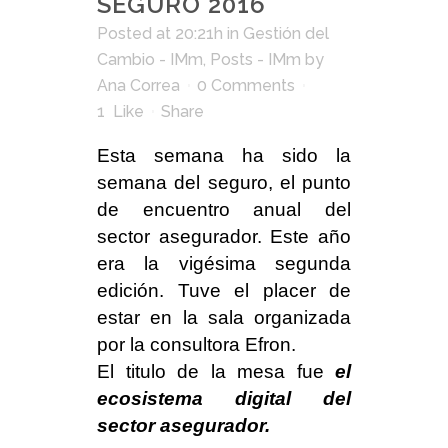
SEGURO 2016
Posted at 20:21h
in
Gestión del
Cambio - IMm
,
Posts - IMm
by
Ana Correa
0 Comments
1
Like
Share
Esta semana ha sido la
semana del seguro, el punto
de encuentro anual del
sector asegurador. Este año
era la vigésima segunda
edición. Tuve el placer de
estar en la sala organizada
por la consultora Efron.
El titulo de la mesa fue
el
ecosistema digital del
sector asegurador.