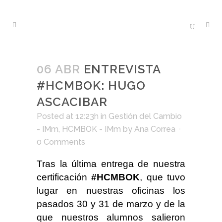
06 ABR
ENTREVISTA
#HCMBOK: HUGO
ASCACIBAR
Posted at 12:23h
in
Gestión del Cambio
- IMm
,
HCMBOK - IMm
by
Ana Correa
0 Comments
Tras la última entrega de nuestra
certificación
#HCMBOK
, que tuvo
lugar en nuestras oficinas los
pasados 30 y 31 de marzo y de la
que nuestros alumnos salieron