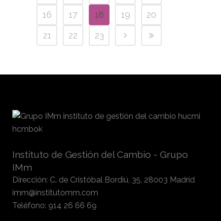
16
17
18
19
20
21
22
23
Instituto de Gestión del Cambio - Grupo
IMm
Dirección
:
C. de Cristóbal Bordiú, 35, 28003 Madrid
imm@institutomm.com
Teléfono
:
914 26 66 69