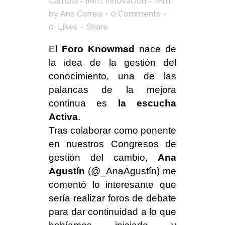
Cambio - IMm
,
Innovación - IMm
by
Ana Correa
0 Comments
0
Likes
Share
El
Foro Knowmad
nace de
la idea de la gestión del
conocimiento, una de las
palancas de la mejora
continua es
la escucha
Activa
.
Tras colaborar como ponente
en nuestros Congresos de
gestión del cambio,
Ana
Agustín
(@_AnaAgustín) me
comentó lo interesante que
sería realizar foros de debate
para dar continuidad a lo que