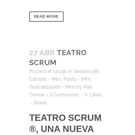
READ MORE
27 ABR
TEATRO
SCRUM
Posted at 14:19h
in
Gestión del
Cambio - IMm
,
Posts - IMm
,
Teatralización - IMm
by
Ana
Correa
2 Comments
0
Likes
Share
TEATRO SCRUM
®
, UNA NUEVA