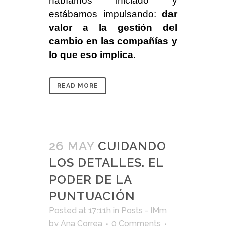
habíamos iniciado y
estábamos impulsando:
dar
valor a la gestión del
cambio en las compañías y
lo que eso implica
.
READ MORE
26 MAY
CUIDANDO
LOS DETALLES. EL
PODER DE LA
PUNTUACIÓN
Posted at 17:11h
in
Posts - IMm
by
Ana Correa
0 Comments