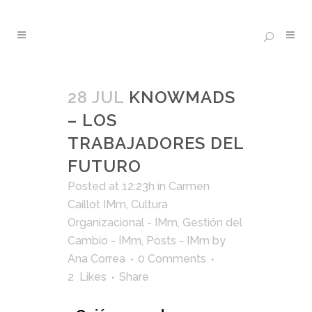
28 JUL
KNOWMADS
– LOS
TRABAJADORES DEL
FUTURO
Posted at 12:23h
in
Carmen
Caillot IMm
,
Cultura
Organizacional - IMm
,
Gestión del
Cambio - IMm
,
Posts - IMm
by
Ana Correa
0 Comments
2
Likes
Share