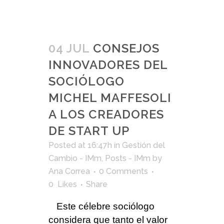
04 JUL
CONSEJOS
INNOVADORES DEL
SOCIÓLOGO
MICHEL MAFFESOLI
A LOS CREADORES
DE START UP
Posted at 16:47h
in
Gestión del
Cambio - IMm
,
Posts - IMm
by
Ana Correa
0 Comments
0
Likes
Share
Este célebre sociólogo
considera que tanto el valor