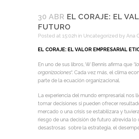
30 ABR
EL CORAJE: EL VA
FUTURO
Posted at 15:02h
in
Uncategorized
by
Ana 
EL CORAJE: EL VALOR EMPRESARIAL ET
En uno de sus libros, W Bennis afirma que
“l
organizaciones
“. Cada vez más, el clima ec
parte de la ecuación organizacional.
La experiencia del mundo empresarial nos lle
tomar decisiones si pueden ofrecer resultad
mercado o una crisis se estabilizara y tuvier
riesgo de una decisión de futuro atrevida lo
desastrosas sobre la estrategia, el desempeño