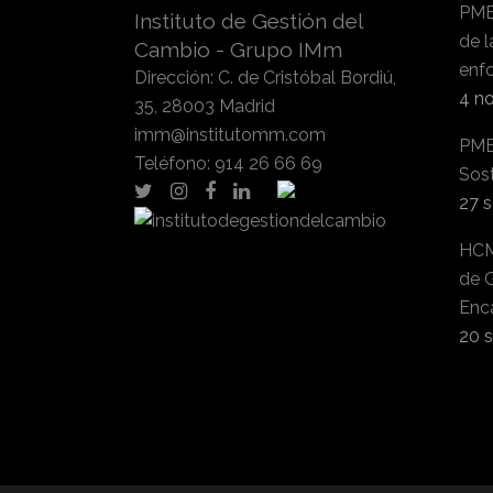
PMB
Instituto de Gestión del
de l
Cambio - Grupo IMm
enfo
Dirección
:
C. de Cristóbal Bordiú,
4 n
35, 28003 Madrid
imm@institutomm.com
PMB
Teléfono
:
914 26 66 69
Sos
27 
HCM
de 
Enc
20 