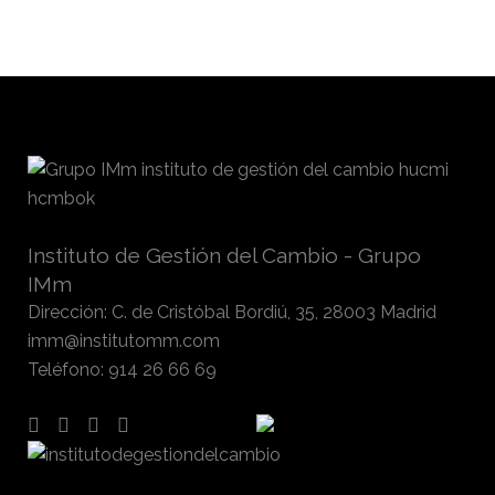
Instituto de Gestión del Cambio - Grupo
IMm
Dirección
:
C. de Cristóbal Bordiú, 35, 28003 Madrid
imm@institutomm.com
Teléfono
:
914 26 66 69