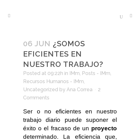
06 JUN
¿SOMOS
EFICIENTES EN
NUESTRO TRABAJO?
Posted at 09:22h
in
IMm
,
Posts - IMm
,
Recursos Humanos - IMm
,
Uncategorized
by
Ana Correa
2
Comments
Ser o no eficientes en nuestro
trabajo diario puede suponer el
éxito o el fracaso de un
proyecto
determinado. La eficiencia que,