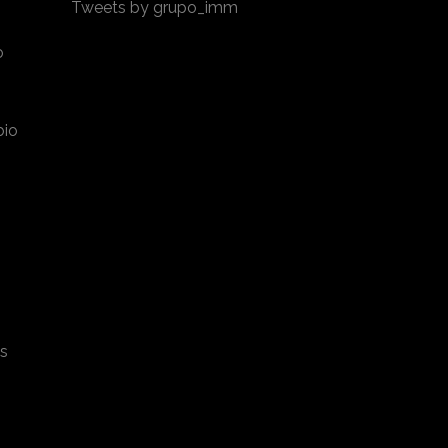
Tweets by grupo_imm
o
bio
es