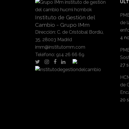
ULT
PMB
Instituto de Gestión del
de l
Cambio - Grupo IMm
enfo
Dirección
:
C. de Cristóbal Bordiú,
4 n
35, 28003 Madrid
imm@institutomm.com
PMB
Teléfono
:
914 26 66 69
Sos
27 
HCM
de 
Enc
20 