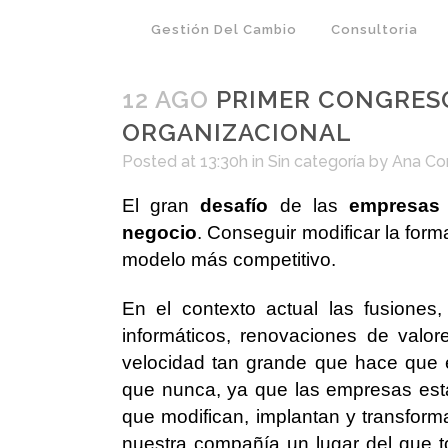
Gestión Del Cambio
Consultoria
12 AGO
PRIMER CONGRESO
ORGANIZACIONAL
Posted at 13:30h
in
Sin categoría
by
Ana Co
El gran
desafío
de las
empresas
negocio
. Conseguir modificar la for
modelo más competitivo.
En el contexto actual las fusiones,
informáticos, renovaciones de valor
velocidad tan grande que hace que
que nunca, ya que las empresas est
que modifican, implantan y transfor
nuestra compañía un lugar del que to