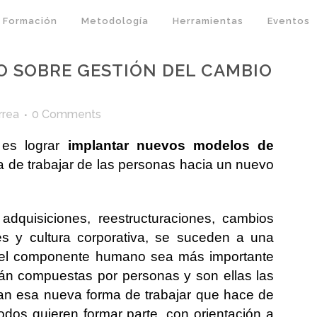
Formación
Metodología
Herramientas
Eventos
 SOBRE GESTIÓN DEL CAMBIO
rrea
0 Comments
es lograr
implantar
nuevos modelos de
ma de trabajar de las personas hacia un nuevo
 adquisiciones, reestructuraciones, cambios
es y cultura corporativa, se suceden a una
 el componente humano sea más importante
án compuestas por personas y son ellas las
man esa nueva forma de trabajar que hace de
dos quieren formar parte, con orientación a