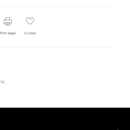
Print page
0
Likes
me.