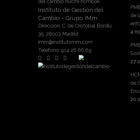
PMB
Instituto de Gestión del
de l
Cambio - Grupo IMm
enfo
Dirección
:
C. de Cristóbal Bordiú,
4 n
35, 28003 Madrid
imm@institutomm.com
PMB
Teléfono
:
914 26 66 69
Sos
27 
HCM
de 
Enc
20 