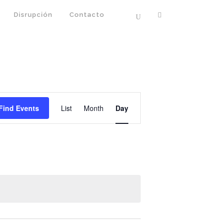
Disrupción
Contacto
EVENT
Find Events
List
Month
Day
VIEWS
NAVIGATION