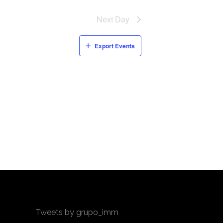
Next Day
Export Events
Tweets by grupo_imm