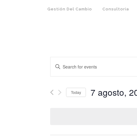
Gestión Del Cambio
Consultoria
EVENTS
Enter
SEARCH
Keyword.
Search
AND
for
7 agosto, 2
VIEWS
Today
Events
NAVIGATION
Select
by
date.
Keyword.