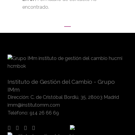
encontrado.
Instituto de Gestión del Cambio - Grupo
IMm
Dirección
:
C. de Cristóbal Bordiú, 35, 28003 Madrid
imm@institutomm.com
Teléfono
:
914 26 66 69